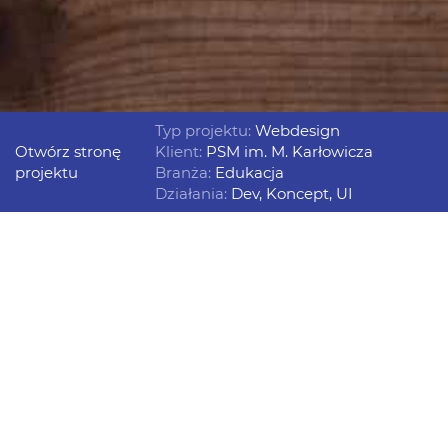
Typ projektu:
Webdesign
Otwórz stronę
Klient:
PSM im. M. Karłowicza
projektu
Branża:
Edukacja
Działania:
Dev
,
Koncept
,
UI
Muzyka jest scenografią uczuć
Dla potrzeb Państwowej Szkoły Muzycznej im.
Mieczysława Karłowicza w Katowicach
zaprojektowaliśmy nowoczesną, responsywną stronę
internetową.
Wdrożyliśmy również dodatkowe moduły
programistyczne ułatwiające codzienną pracę, jak
system rezerwacji sal koncertowych.